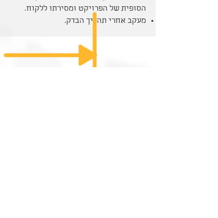
הסופית של הפרויקט ומסירתו ללקוח.
מעקב אחרי תהליך הבדק.
ביצוע עצמי
החברה הינה בעלת סיווג קבלני ג-3.
החברה יכולה להציע ללקוחות החפצים
בכך לבנות את הפרויקט עבורם כקבלן
מפתח.
שרות זה נולד כצורך מהשטח בפרויקטים